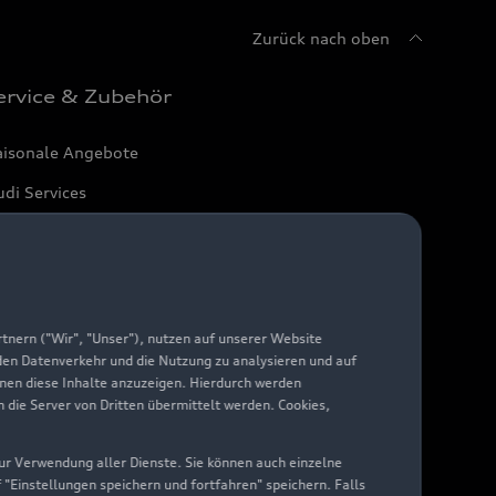
Zurück nach oben
ervice & Zubehör
aisonale Angebote
di Services
arantie
di digital services
yAudi
nern ("Wir", "Unser"), nutzen auf unserer Website
 den Datenverkehr und die Nutzung zu analysieren und auf
hnen diese Inhalte anzuzeigen. Hierdurch werden
die Server von Dritten übermittelt werden. Cookies,
 zur Verwendung aller Dienste. Sie können auch einzelne
f "Einstellungen speichern und fortfahren" speichern. Falls