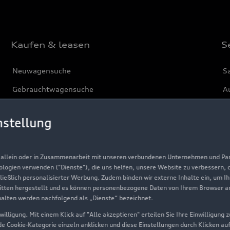
Kaufen & leasen
S
Neuwagensuche
S
Gebrauchtwagensuche
Au
Gebrauchtwagen
G
nstellung
Finanzierung
Au
Aktionen & Angebote
m
, allein oder in Zusammenarbeit mit unseren verbundenen Unternehmen und Part
Geschäftskunden
nologien verwenden ("Dienste"), die uns helfen, unsere Website zu verbessern,
hließlich personalisierter Werbung. Zudem binden wir externe Inhalte ein, um I
tten hergestellt und es können personenbezogene Daten von Ihrem Browser an 
Über Audi
halten werden nachfolgend als „Dienste“ bezeichnet.
illigung. Mit einem Klick auf "Alle akzeptieren" erteilen Sie Ihre Einwilligung
Unternehmen
ede Cookie-Kategorie einzeln anklicken und diese Einstellungen durch Klicken au