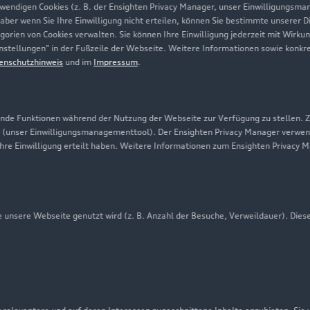
twendigen Cookies (z. B. der Ensighten Privacy Manager, unser Einwilligungsma
Karriere
 aber wenn Sie Ihre Einwilligung nicht erteilen, können Sie bestimmte unserer 
orien von Cookies verwalten. Sie können Ihre Einwilligung jederzeit mit Wirku
Investor Relations
-Einstellungen" in der Fußzeile der Webseite. Weitere Informationen sowie ko
enschutzhinweis
und im
Impressum
.
Presse & Media Center
Datenschutz
Audi erleben
de Funktionen während der Nutzung der Webseite zur Verfügung zu stellen. Zu
 (unser Einwilligungsmanagementtool). Der Ensighten Privacy Manager verwen
Newsletter
ihre Einwilligung erteilt haben. Weitere Informationen zum Ensighten Privacy 
unsere Webseite genutzt wird (z. B. Anzahl der Besuche, Verweildauer). Dies