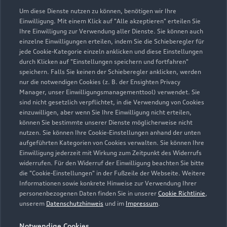
09092 965770
Um diese Dienste nutzen zu können, benötigen wir Ihre
Einwilligung. Mit einem Klick auf "Alle akzeptieren" erteilen Sie
Ihre Einwilligung zur Verwendung aller Dienste. Sie können auch
info@autohaus-leinfelder.de
einzelne Einwilligungen erteilen, indem Sie die Schieberegler für
jede Cookie-Kategorie einzeln anklicken und diese Einstellungen
Kontaktdaten herunterladen
durch Klicken auf "Einstellungen speichern und fortfahren"
speichern. Falls Sie keinen der Schieberegler anklicken, werden
nur die notwendigen Cookies (z. B. der Ensighten Privacy
Manager, unser Einwilligungsmanagementtool) verwendet. Sie
sind nicht gesetzlich verpflichtet, in die Verwendung von Cookies
Öffnungszeiten
einzuwilligen, aber wenn Sie Ihre Einwilligung nicht erteilen,
können Sie bestimmte unserer Dienste möglicherweise nicht
nutzen. Sie können Ihre Cookie-Einstellungen anhand der unten
aufgeführten Kategorien von Cookies verwalten. Sie können Ihre
Service
Einwilligung jederzeit mit Wirkung zum Zeitpunkt des Widerrufs
Schließt bald
17:00
widerrufen. Für den Widerruf der Einwilligung beachten Sie bitte
die "Cookie-Einstellungen" in der Fußzeile der Webseite. Weitere
Informationen sowie konkrete Hinweise zur Verwendung Ihrer
Teile & Zubehörverkauf
personenbezogenen Daten finden Sie in unserer
Cookie Richtlinie
,
Schließt bald
17:00
unserem
Datenschutzhinweis
und im
Impressum
.
Notwendige Cookies