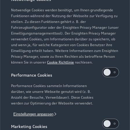
Verkauf
Geöffnet bis
18:00
Notwendige Cookies werden benötigt, um Ihnen grundlegende
Funktionen während der Nutzung der Webseite zur Verfügung zu
stellen. Zu diesen Funktionen gehört z. B. der
Fahrzeugkonfigurator oder der Ensighten Privacy Manager (unser
Einwilligungsmanagementtool). Der Ensighten Privacy Manager
Zurück nach oben
verwendet Cookies, um Informationen darüber zu speichern, ob
und wenn ja, für welche Kategorien von Cookies Benutzer ihre
Einwilligung erteilt haben. Weitere Informationen zum Ensighten
Modelle
Privacy Manager, sowie zu Ihren Rechten als betroffene Person
können Sie in unserer
Cookie Richtlinie
nachlesen.
Kaufen & leasen
Alle Modelle
Performance Cookies
Modelle vergleichen
Service & Zubehör
Performance Cookies sammeln Informationen
Neuwagensuche
darüber, wie unsere Webseite genutzt wird (z. B.
Elektromodelle
Anzahl der Besuche, Verweildauer). Diese Cookies
Gebrauchtwagensuche
Support
werden zur Optimierung der Webseite verwendet.
Saisonale Angebote
Plug-in-Hybride
Gebrauchtwagen
Einstellungen anpassen
Audi Services
Über Audi
Kundenservice
Finanzierung
Marketing Cookies
Garantie