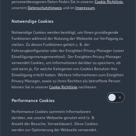
personenbezogenen Daten finden Sie in unserer
Cookie Richtlinie
,
Geschlossen
,
öffnet am
Montag 07:30
unserem
Datenschutzhinweis
und im
Impressum
.
Notwendige Cookies
Verkauf
Geschlossen
,
öffnet am
Montag 08:00
Notwendige Cookies werden benötigt, um Ihnen grundlegende
Funktionen während der Nutzung der Webseite zur Verfügung zu
stellen. Zu diesen Funktionen gehört z. B. der
Fahrzeugkonfigurator oder der Ensighten Privacy Manager (unser
Einwilligungsmanagementtool). Der Ensighten Privacy Manager
Zurück nach oben
verwendet Cookies, um Informationen darüber zu speichern, ob
und wenn ja, für welche Kategorien von Cookies Benutzer ihre
Einwilligung erteilt haben. Weitere Informationen zum Ensighten
Modelle
Privacy Manager, sowie zu Ihren Rechten als betroffene Person
können Sie in unserer
Cookie Richtlinie
nachlesen.
Kaufen & leasen
Alle Modelle
Performance Cookies
Modelle vergleichen
Service & Zubehör
Performance Cookies sammeln Informationen
Neuwagensuche
darüber, wie unsere Webseite genutzt wird (z. B.
Elektromodelle
Anzahl der Besuche, Verweildauer). Diese Cookies
Gebrauchtwagensuche
Support
werden zur Optimierung der Webseite verwendet.
Saisonale Angebote
Plug-in-Hybride