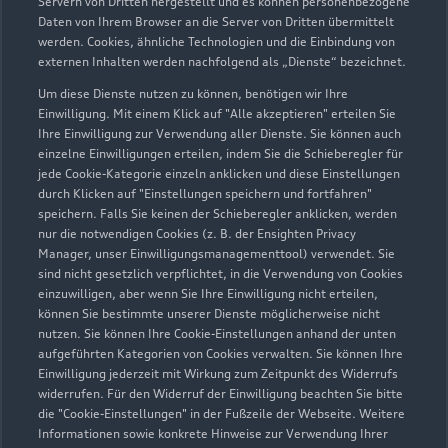
Servern von Dritten hergestellt und es können personenbezogene
Bahnhofstraße 37
Daten von Ihrem Browser an die Server von Dritten übermittelt
werden. Cookies, ähnliche Technologien und die Einbindung von
86650 Wemding
externen Inhalten werden nachfolgend als „Dienste“ bezeichnet.
09092 965770
Um diese Dienste nutzen zu können, benötigen wir Ihre
Einwilligung. Mit einem Klick auf "Alle akzeptieren" erteilen Sie
Ihre Einwilligung zur Verwendung aller Dienste. Sie können auch
info@autohaus-leinfelder.de
einzelne Einwilligungen erteilen, indem Sie die Schieberegler für
jede Cookie-Kategorie einzeln anklicken und diese Einstellungen
Kontaktdaten herunterladen
durch Klicken auf "Einstellungen speichern und fortfahren"
speichern. Falls Sie keinen der Schieberegler anklicken, werden
nur die notwendigen Cookies (z. B. der Ensighten Privacy
Manager, unser Einwilligungsmanagementtool) verwendet. Sie
sind nicht gesetzlich verpflichtet, in die Verwendung von Cookies
Öffnungszeiten
einzuwilligen, aber wenn Sie Ihre Einwilligung nicht erteilen,
können Sie bestimmte unserer Dienste möglicherweise nicht
nutzen. Sie können Ihre Cookie-Einstellungen anhand der unten
aufgeführten Kategorien von Cookies verwalten. Sie können Ihre
Service
Einwilligung jederzeit mit Wirkung zum Zeitpunkt des Widerrufs
Geschlossen
,
öffnet am
Montag 07:45
widerrufen. Für den Widerruf der Einwilligung beachten Sie bitte
die "Cookie-Einstellungen" in der Fußzeile der Webseite. Weitere
Informationen sowie konkrete Hinweise zur Verwendung Ihrer
Teile & Zubehörverkauf